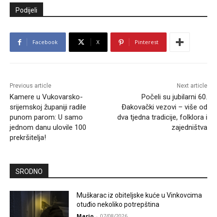
Podijeli
Facebook
X
Pinterest
Previous article
Next article
Kamere u Vukovarsko-
Počeli su jubilarni 60.
srijemskoj županiji radile
Đakovački vezovi – više od
punom parom: U samo
dva tjedna tradicije, folklora i
jednom danu ulovile 100
zajedništva
prekršitelja!
SRODNO
Muškarac iz obiteljske kuće u Vinkovcima
otuđio nekoliko potrepština
Mario
-
07/08/2026