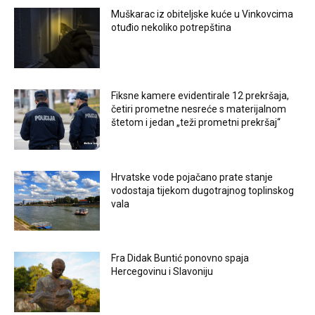
Muškarac iz obiteljske kuće u Vinkovcima
otuđio nekoliko potrepština
Fiksne kamere evidentirale 12 prekršaja,
četiri prometne nesreće s materijalnom
štetom i jedan „teži prometni prekršaj“
Hrvatske vode pojačano prate stanje
vodostaja tijekom dugotrajnog toplinskog
vala
Fra Didak Buntić ponovno spaja
Hercegovinu i Slavoniju