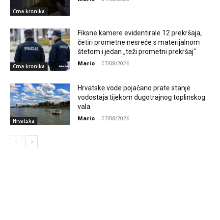
Crna kronika
Fiksne kamere evidentirale 12 prekršaja,
četiri prometne nesreće s materijalnom
štetom i jedan „teži prometni prekršaj“
Mario
-
07/08/2026
Crna kronika
Hrvatske vode pojačano prate stanje
vodostaja tijekom dugotrajnog toplinskog
vala
Mario
-
07/08/2026
Hrvatska