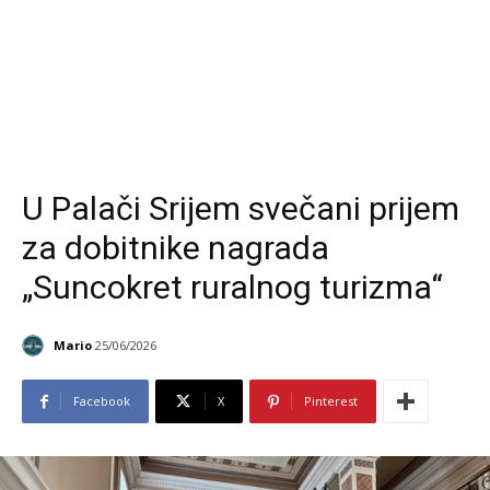
U Palači Srijem svečani prijem
za dobitnike nagrada
„Suncokret ruralnog turizma“
Mario
25/06/2026
Facebook
X
Pinterest