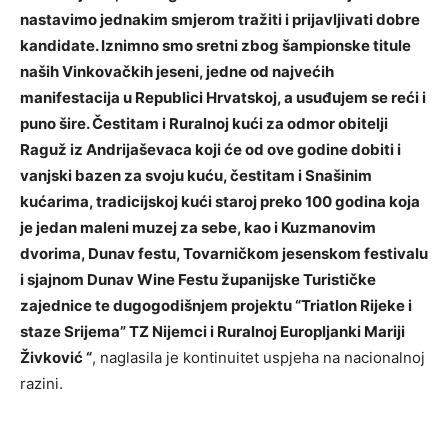
nastavimo jednakim smjerom tražiti i prijavljivati dobre
kandidate. Iznimno smo sretni zbog šampionske titule
naših Vinkovačkih jeseni, jedne od najvećih
manifestacija u Republici Hrvatskoj, a usuđujem se reći i
puno šire. Čestitam i Ruralnoj kući za odmor obitelji
Raguž iz Andrijaševaca koji će od ove godine dobiti i
vanjski bazen za svoju kuću, čestitam i Snašinim
kućarima, tradicijskoj kući staroj preko 100 godina koja
je jedan maleni muzej za sebe, kao i Kuzmanovim
dvorima, Dunav festu, Tovarničkom jesenskom festivalu
i sjajnom Dunav Wine Festu županijske Turističke
zajednice te dugogodišnjem projektu “Triatlon Rijeke i
staze Srijema” TZ Nijemci i Ruralnoj Europljanki Mariji
Živković “
, naglasila je kontinuitet uspjeha na nacionalnoj
razini.