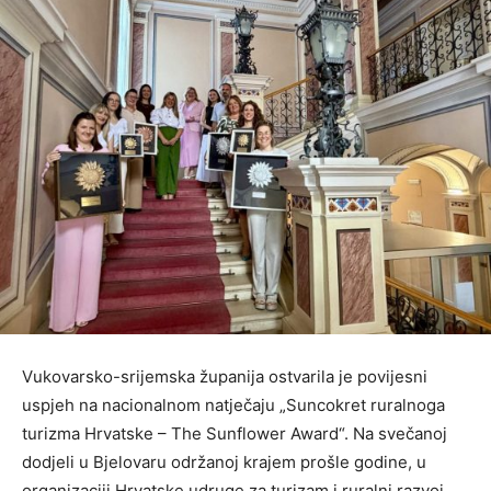
Vukovarsko-srijemska županija ostvarila je povijesni
uspjeh na nacionalnom natječaju „Suncokret ruralnoga
turizma Hrvatske – The Sunflower Award“. Na svečanoj
dodjeli u Bjelovaru održanoj krajem prošle godine, u
organizaciji Hrvatske udruge za turizam i ruralni razvoj