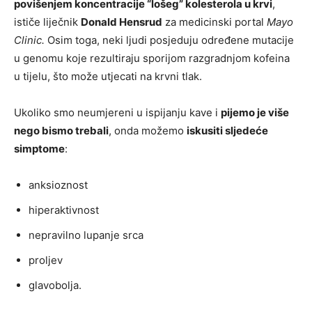
povišenjem koncentracije “lošeg” kolesterola u krvi
,
ističe liječnik
Donald Hensrud
za medicinski portal
Mayo
Clinic.
Osim toga, neki ljudi posjeduju određene mutacije
u genomu koje rezultiraju sporijom razgradnjom kofeina
u tijelu, što može utjecati na krvni tlak.
Ukoliko smo neumjereni u ispijanju kave i
pijemo je više
nego bismo trebali
, onda možemo
iskusiti sljedeće
simptome
:
anksioznost
hiperaktivnost
nepravilno lupanje srca
proljev
glavobolja.