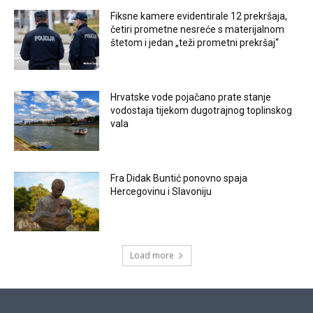
Fiksne kamere evidentirale 12 prekršaja,
četiri prometne nesreće s materijalnom
štetom i jedan „teži prometni prekršaj“
Hrvatske vode pojačano prate stanje
vodostaja tijekom dugotrajnog toplinskog
vala
Fra Didak Buntić ponovno spaja
Hercegovinu i Slavoniju
Load more