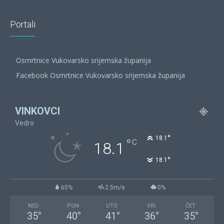
Portali
Osmrtnice Vukovarsko srijemska županija
Facebook Osmrtnice Vukovarsko srijemska županija
VINKOVCI
Vedro
°
18.1
°
C
18.1
°
18.1
65%
2.5m/s
0%
NED
PON
UTO
SRI
ČET
35
°
40
°
41
°
36
°
35
°