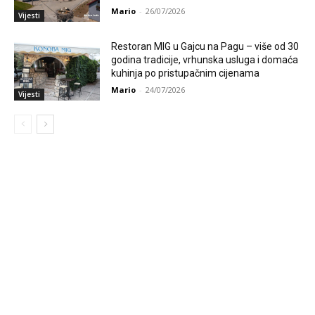
Mario
-
26/07/2026
Vijesti
Restoran MIG u Gajcu na Pagu – više od 30
godina tradicije, vrhunska usluga i domaća
kuhinja po pristupačnim cijenama
Mario
-
24/07/2026
Vijesti