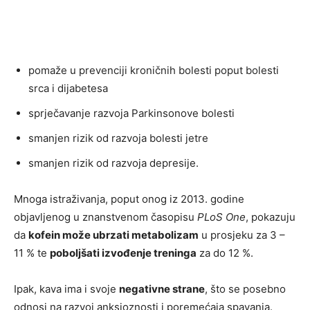
pomaže u prevenciji kroničnih bolesti poput bolesti
srca i dijabetesa
sprječavanje razvoja Parkinsonove bolesti
smanjen rizik od razvoja bolesti jetre
smanjen rizik od razvoja depresije.
Mnoga istraživanja, poput onog iz 2013. godine
objavljenog u znanstvenom časopisu
PLoS One
, pokazuju
da
kofein može ubrzati metabolizam
u prosjeku za 3 –
11 % te
poboljšati izvođenje treninga
za do 12 %.
Ipak, kava ima i svoje
negativne strane
, što se posebno
odnosi na razvoj anksioznosti i poremećaja spavanja.