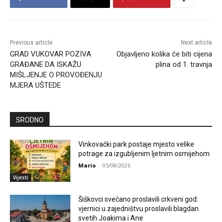
Previous article
Next article
GRAD VUKOVAR POZIVA
Objavljeno kolika će biti cijena
GRAĐANE DA ISKAŽU
plina od 1. travnja
MIŠLJENJE O PROVOĐENJU
MJERA UŠTEDE
SRODNO
Vinkovački park postaje mjesto velike
potrage za izgubljenim ljetnim osmijehom
Mario
-
05/08/2026
Vijesti
Šiškovci svečano proslavili crkveni god:
vjernici u zajedništvu proslavili blagdan
svetih Joakima i Ane