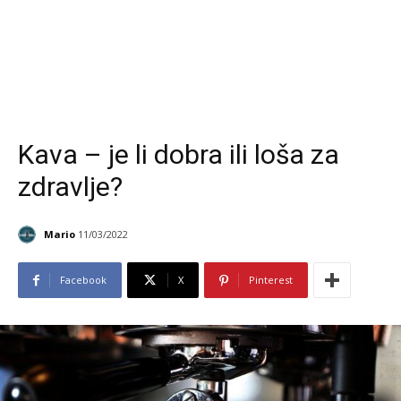
Kava – je li dobra ili loša za
zdravlje?
Mario
11/03/2022
Facebook
X
Pinterest