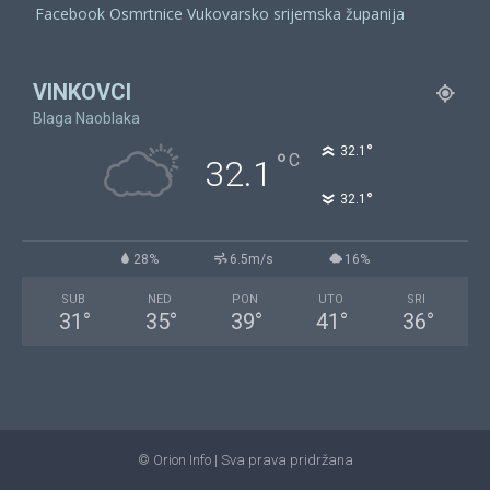
Facebook Osmrtnice Vukovarsko srijemska županija
VINKOVCI
Blaga Naoblaka
°
32.1
°
C
32.1
°
32.1
28%
6.5m/s
16%
SUB
NED
PON
UTO
SRI
31
°
35
°
39
°
41
°
36
°
© Orion Info | Sva prava pridržana