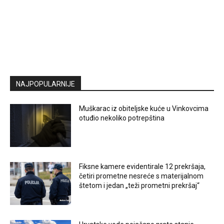
NAJPOPULARNIJE
Muškarac iz obiteljske kuće u Vinkovcima
otuđio nekoliko potrepština
Fiksne kamere evidentirale 12 prekršaja,
četiri prometne nesreće s materijalnom
štetom i jedan „teži prometni prekršaj“