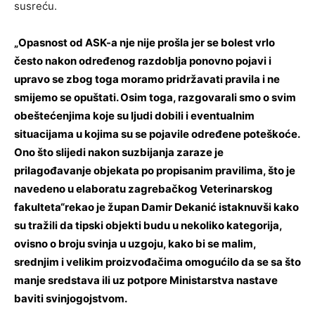
susreću.
„Opasnost od ASK-a nje nije prošla jer se bolest vrlo
često nakon određenog razdoblja ponovno pojavi i
upravo se zbog toga moramo pridržavati pravila i ne
smijemo se opuštati. Osim toga, razgovarali smo o svim
obeštećenjima koje su ljudi dobili i eventualnim
situacijama u kojima su se pojavile određene poteškoće.
Ono što slijedi nakon suzbijanja zaraze je
prilagođavanje objekata po propisanim pravilima, što je
navedeno u elaboratu zagrebačkog Veterinarskog
fakulteta“rekao je župan Damir Dekanić istaknuvši kako
su tražili da tipski objekti budu u nekoliko kategorija,
ovisno o broju svinja u uzgoju, kako bi se malim,
srednjim i velikim proizvođačima omogućilo da se sa što
manje sredstava ili uz potpore Ministarstva nastave
baviti svinjogojstvom.