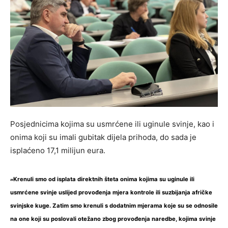
Posjednicima kojima su usmrćene ili uginule svinje, kao i
onima koji su imali gubitak dijela prihoda, do sada je
isplaćeno 17,1 milijun eura.
„
Krenuli smo od isplata direktnih šteta onima kojima su uginule ili
usmrćene svinje uslijed provođenja mjera kontrole ili suzbijanja afričke
svinjske kuge. Zatim smo krenuli s dodatnim mjerama koje su se odnosile
na one koji su poslovali otežano zbog provođenja naredbe, kojima svinje