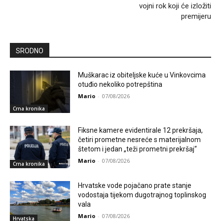
vojni rok koji će izložiti
premijeru
SRODNO
Muškarac iz obiteljske kuće u Vinkovcima
otuđio nekoliko potrepština
Mario
-
07/08/2026
Crna kronika
Fiksne kamere evidentirale 12 prekršaja,
četiri prometne nesreće s materijalnom
štetom i jedan „teži prometni prekršaj“
Mario
-
07/08/2026
Crna kronika
Hrvatske vode pojačano prate stanje
vodostaja tijekom dugotrajnog toplinskog
vala
Mario
-
07/08/2026
Hrvatska