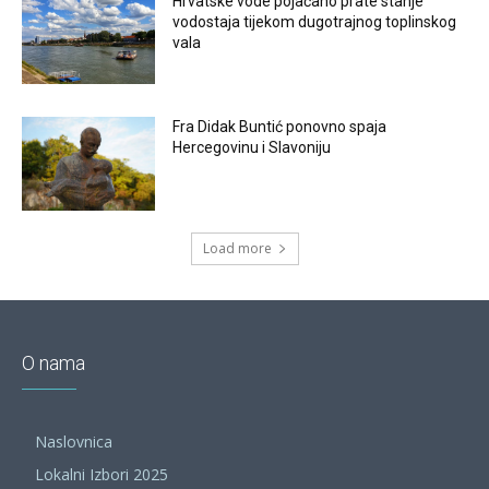
Hrvatske vode pojačano prate stanje
vodostaja tijekom dugotrajnog toplinskog
vala
Fra Didak Buntić ponovno spaja
Hercegovinu i Slavoniju
Load more
O nama
Naslovnica
Lokalni Izbori 2025