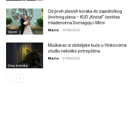
Od prvih plesnih koraka do zajedničkog
životnog plesa – KUD „Kristal“ čestitao
mladencima Domagoju i Mirni
Mario
-
09/08/2026
Vijesti
Muškarac iz obiteljske kuće u Vinkovcima
otuđio nekoliko potrepština
Mario
-
07/08/2026
Crna kronika