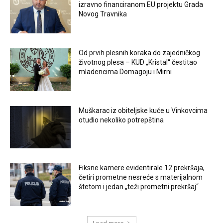
izravno financiranom EU projektu Grada
Novog Travnika
Od prvih plesnih koraka do zajedničkog
životnog plesa – KUD „Kristal“ čestitao
mladencima Domagoju i Mirni
Muškarac iz obiteljske kuće u Vinkovcima
otuđio nekoliko potrepština
Fiksne kamere evidentirale 12 prekršaja,
četiri prometne nesreće s materijalnom
štetom i jedan „teži prometni prekršaj“