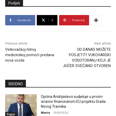
Podijeli
Facebook
X
Pinterest
Previous article
Next article
Vinkovačkoj hitnoj
OD DANAS MOŽETE
medicinskoj pomoći predana
POSJETITI VUKOVARSKI
nova vozila
VODOTORANJ KOJI JE
JUČER SVEČANO OTVOREN
SRODNO
Općina Andrijaševci sudjeluje u prvom
izravno financiranom EU projektu Grada
Novog Travnika
Mario
-
09/08/2026
Regija