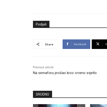
Podijeli
Facebook
X
Share
Previous article
Na semaforu prošao kroz crveno svjetlo
SRODNO