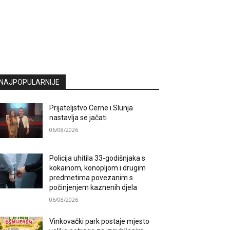
NAJPOPULARNIJE
Prijateljstvo Cerne i Slunja
nastavlja se jačati
06/08/2026
Policija uhitila 33-godišnjaka s
kokainom, konopljom i drugim
predmetima povezanim s
počinjenjem kaznenih djela
06/08/2026
Vinkovački park postaje mjesto