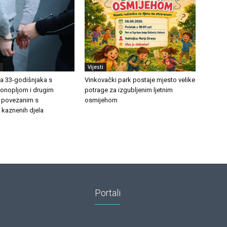
Vijesti
ila 33-godišnjaka s
Vinkovački park postaje mjesto velike
onopljom i drugim
potrage za izgubljenim ljetnim
 povezanim s
osmijehom
 kaznenih djela
Portali