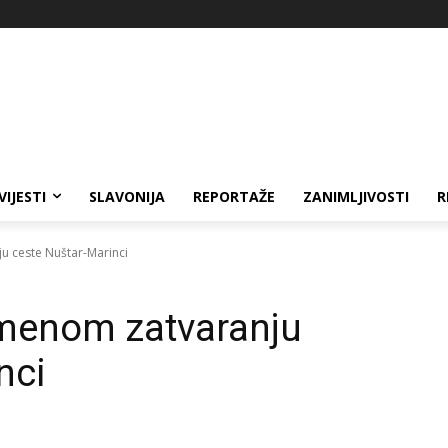
VIJESTI
SLAVONIJA
REPORTAŽE
ZANIMLJIVOSTI
R
u ceste Nuštar-Marinci
emenom zatvaranju
nci