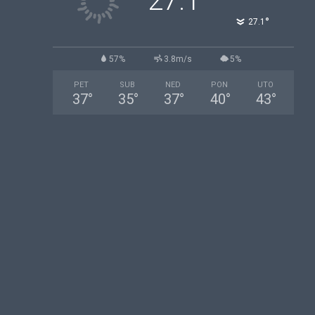
27.1
°
27.1
57%
3.8m/s
5%
PET
SUB
NED
PON
UTO
37
°
35
°
37
°
40
°
43
°