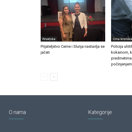
Hrvatska
Crna kronika
Prijateljstvo Cerne i Slunja nastavlja se
Policija uhit
jačati
kokainom, k
predmetima
počinjenjem
O nama
Kategorije