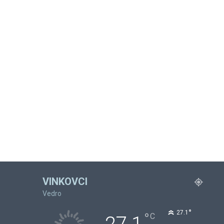
VINKOVCI
Vedro
°
27.1
°
C