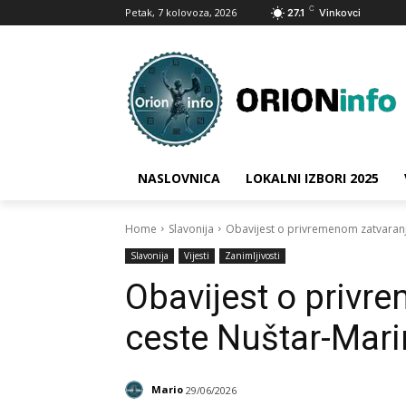
C
Petak, 7 kolovoza, 2026
27.1
Vinkovci
NASLOVNICA
LOKALNI IZBORI 2025
Home
Slavonija
Obavijest o privremenom zatvaranj
Slavonija
Vijesti
Zanimljivosti
Obavijest o privr
ceste Nuštar-Mari
Mario
29/06/2026