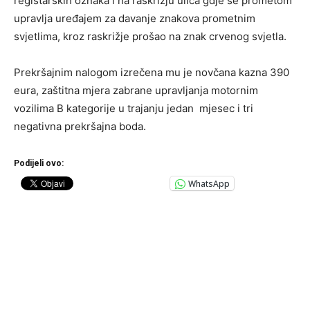
registarskih oznaka i na raskrižju ulica gdje se prometom
upravlja uređajem za davanje znakova prometnim
svjetlima, kroz raskrižje prošao na znak crvenog svjetla.
Prekršajnim nalogom izrečena mu je novčana kazna 390
eura, zaštitna mjera zabrane upravljanja motornim
vozilima B kategorije u trajanju jedan mjesec i tri
negativna prekršajna boda.
Podijeli ovo:
WhatsApp