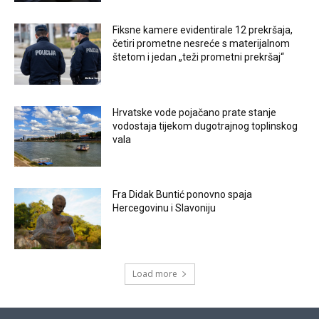
Fiksne kamere evidentirale 12 prekršaja,
četiri prometne nesreće s materijalnom
štetom i jedan „teži prometni prekršaj“
Hrvatske vode pojačano prate stanje
vodostaja tijekom dugotrajnog toplinskog
vala
Fra Didak Buntić ponovno spaja
Hercegovinu i Slavoniju
Load more