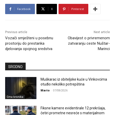
Facebook
X
Pinterest
Previous article
Next article
Vozači smješteni u posebnu
Obavijest o privremenom
prostoriju do prestanka
zatvaranju ceste Nuštar-
djelovanja opojnog sredstva
Marinci
SRODNO
Muškarac iz obiteljske kuće u Vinkovcima
otuđio nekoliko potrepština
Mario
-
07/08/2026
Crna kronika
Fiksne kamere evidentirale 12 prekršaja,
četiri prometne nesreće s materijalnom