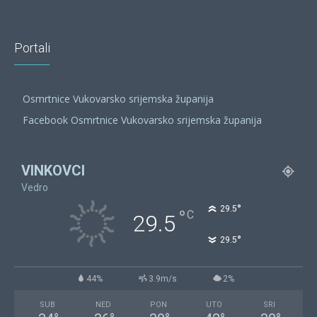
Portali
Osmrtnice Vukovarsko srijemska županija
Facebook Osmrtnice Vukovarsko srijemska županija
VINKOVCI
Vedro
°
29.5
°
C
29.5
°
29.5
44%
3.9m/s
2%
SUB
NED
PON
UTO
SRI