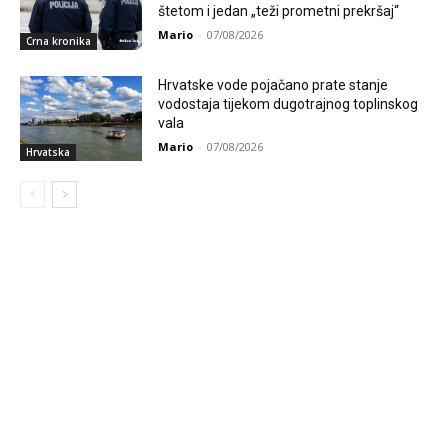
štetom i jedan „teži prometni prekršaj“
Mario
-
07/08/2026
Crna kronika
Hrvatske vode pojačano prate stanje
vodostaja tijekom dugotrajnog toplinskog
vala
Mario
-
07/08/2026
Hrvatska