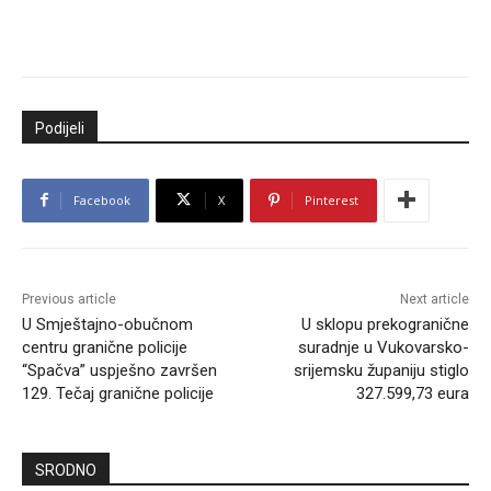
Podijeli
Facebook
X
Pinterest
Previous article
Next article
U Smještajno-obučnom
U sklopu prekogranične
centru granične policije
suradnje u Vukovarsko-
“Spačva” uspješno završen
srijemsku županiju stiglo
129. Tečaj granične policije
327.599,73 eura
SRODNO