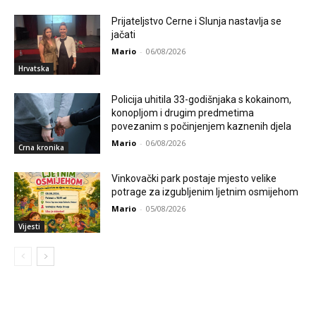
Prijateljstvo Cerne i Slunja nastavlja se
jačati
Mario
-
06/08/2026
Hrvatska
Policija uhitila 33-godišnjaka s kokainom,
konopljom i drugim predmetima
povezanim s počinjenjem kaznenih djela
Mario
-
06/08/2026
Crna kronika
Vinkovački park postaje mjesto velike
potrage za izgubljenim ljetnim osmijehom
Mario
-
05/08/2026
Vijesti