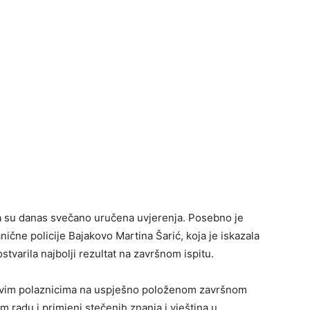
a su danas svečano uručena uvjerenja. Posebno je
nične policije Bajakovo Martina Šarić, koja je iskazala
tvarila najbolji rezultat na završnom ispitu.
je svim polaznicima na uspješno položenom završnom
m radu i primjeni stečenih znanja i vještina u