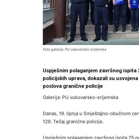
Foto galerija: PU vukovarsko-srijemska
Uspješnim polaganjem završnog ispita 25
policijskih uprava, dokazali su usvojena
poslova granične policije
Galerija: PU vukovarsko-srijemska
Danas, 19. lipnja u Smještajno-obučnom cen
129. Tečaj granične policije.
Uspješnim polaganjem završnog ispita 25 poli