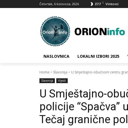
C
Četvrtak, 6 kolovoza, 2026
27.7
Vinkovci
NASLOVNICA
LOKALNI IZBORI 2025
Home
Slavonija
U Smještajno-obučnom centru granič
Slavonija
Vijesti
U Smještajno-obu
policije “Spačva”
Tečaj granične pol