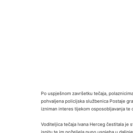
Po uspješnom završetku tečaja, polaznicim
pohvaljena policijska službenica Postaje gra
izniman interes tijekom osposobljavanja te os
Voditeljica tečaja Ivana Herceg čestitala 
ispitu te im poželjela puno uspjeha u daljnje