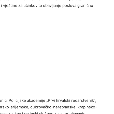
i vještine za učinkovito obavljanje poslova granične
nici Policijske akademije „Prvi hrvatski redarstvenik“,
varsko-srijemske, dubrovačko-neretvanske, krapinsko-
avske, kao i carinski službenik za sprječavanje