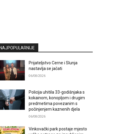
NAJPOPULARNIJE
Prijateljstvo Cerne i Slunja
nastavlja se jačati
06/08/2026
Policija uhitila 33-godišnjaka s
kokainom, konopljom i drugim
predmetima povezanim s
počinjenjem kaznenih djela
06/08/2026
Vinkovački park postaje mjesto