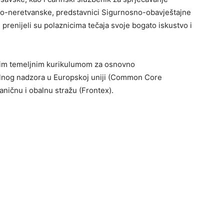
ko-neretvanske, predstavnici Sigurnosno-obavještajne
 prenijeli su polaznicima tečaja svoje bogato iskustvo i
kim temeljnim kurikulumom za osnovno
alnog nadzora u Europskoj uniji (Common Core
ničnu i obalnu stražu (Frontex).