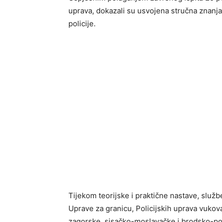
uprava, dokazali su usvojena stručna znanja 
policije.
Tijekom teorijske i praktične nastave, službe
Uprave za granicu, Policijskih uprava vuko
zagorske, sisačko-moslavačke i brodsko-pos