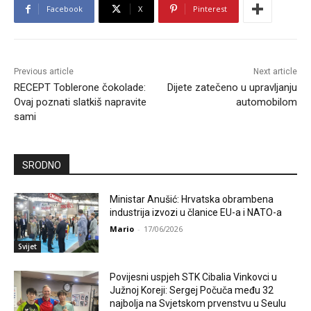
Facebook
X
Pinterest
Previous article
Next article
RECEPT Toblerone čokolade:
Dijete zatečeno u upravljanju
Ovaj poznati slatkiš napravite
automobilom
sami
SRODNO
Ministar Anušić: Hrvatska obrambena
industrija izvozi u članice EU-a i NATO-a
Mario
-
17/06/2026
Svijet
Povijesni uspjeh STK Cibalia Vinkovci u
Južnoj Koreji: Sergej Počuča među 32
najbolja na Svjetskom prvenstvu u Seulu