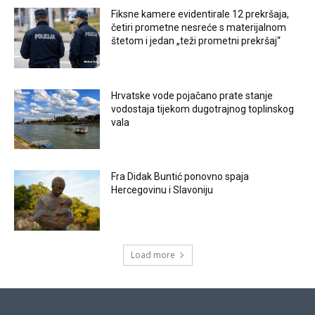
Fiksne kamere evidentirale 12 prekršaja,
četiri prometne nesreće s materijalnom
štetom i jedan „teži prometni prekršaj“
Hrvatske vode pojačano prate stanje
vodostaja tijekom dugotrajnog toplinskog
vala
Fra Didak Buntić ponovno spaja
Hercegovinu i Slavoniju
Load more