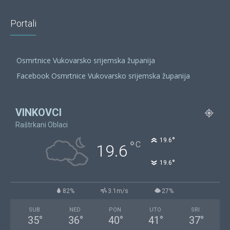
Portali
Osmrtnice Vukovarsko srijemska županija
Facebook Osmrtnice Vukovarsko srijemska županija
VINKOVCI
Raštrkani Oblaci
°
19.6
°
C
19.6
°
19.6
82%
3.1m/s
27%
SUB
NED
PON
UTO
SRI
35
°
36
°
40
°
41
°
37
°