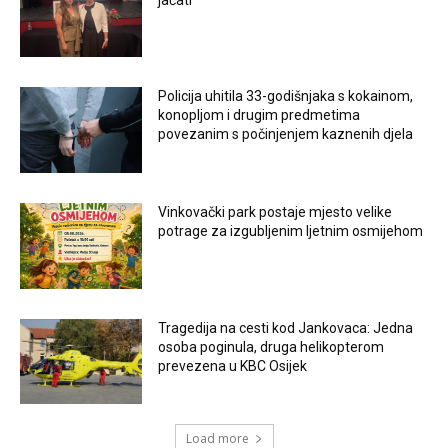
Policija uhitila 33-godišnjaka s kokainom,
konopljom i drugim predmetima
povezanim s počinjenjem kaznenih djela
Vinkovački park postaje mjesto velike
potrage za izgubljenim ljetnim osmijehom
Tragedija na cesti kod Jankovaca: Jedna
osoba poginula, druga helikopterom
prevezena u KBC Osijek
Load more