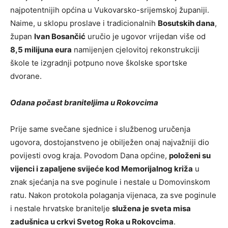
najpotentnijih općina u Vukovarsko-srijemskoj županiji.
Naime, u sklopu proslave i tradicionalnih
Bosutskih dana
,
župan
Ivan Bosančić
uručio je ugovor vrijedan više od
8,5 milijuna eura
namijenjen cjelovitoj rekonstrukciji
škole te izgradnji potpuno nove školske sportske
dvorane.
Odana počast braniteljima u Rokovcima
Prije same svečane sjednice i službenog uručenja
ugovora, dostojanstveno je obilježen onaj najvažniji dio
povijesti ovog kraja. Povodom Dana općine,
položeni su
vijenci i zapaljene svijeće kod Memorijalnog križa
u
znak sjećanja na sve poginule i nestale u Domovinskom
ratu. Nakon protokola polaganja vijenaca, za sve poginule
i nestale hrvatske branitelje
služena je sveta misa
zadušnica u crkvi Svetog Roka u Rokovcima
.