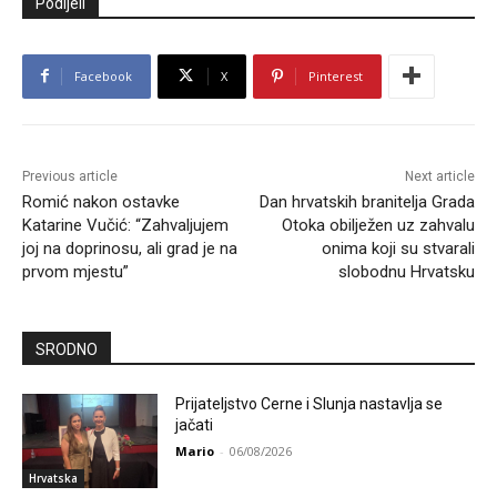
Podijeli
Facebook
X
Pinterest
Previous article
Next article
Romić nakon ostavke
Dan hrvatskih branitelja Grada
Katarine Vučić: “Zahvaljujem
Otoka obilježen uz zahvalu
joj na doprinosu, ali grad je na
onima koji su stvarali
prvom mjestu”
slobodnu Hrvatsku
SRODNO
Prijateljstvo Cerne i Slunja nastavlja se
jačati
Mario
-
06/08/2026
Hrvatska