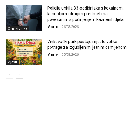
Policija uhitila 33-godišnjaka s kokainom,
konopljom i drugim predmetima
povezanim s počinjenjem kaznenih djela
Mario
-
06/08/2026
Crna kronika
Vinkovački park postaje mjesto velike
potrage za izgubljenim ljetnim osmijehom
Mario
-
05/08/2026
Vijesti