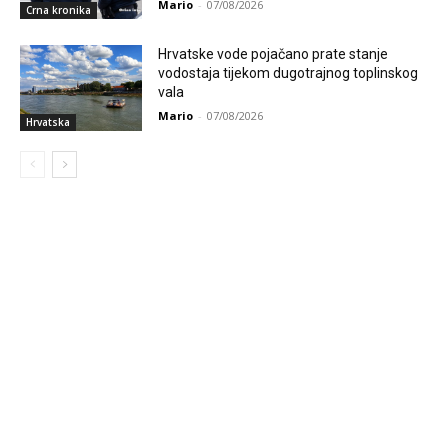
Mario
-
07/08/2026
Crna kronika
Hrvatske vode pojačano prate stanje
vodostaja tijekom dugotrajnog toplinskog
vala
Mario
-
07/08/2026
Hrvatska