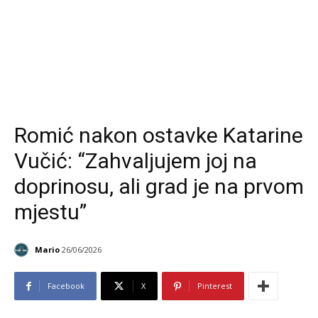
Romić nakon ostavke Katarine
Vučić: “Zahvaljujem joj na
doprinosu, ali grad je na prvom
mjestu”
Mario
26/06/2026
Facebook
X
Pinterest