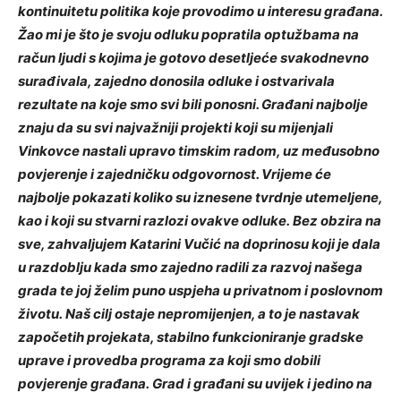
kontinuitetu politika koje provodimo u interesu građana.
Žao mi je što je svoju odluku popratila optužbama na
račun ljudi s kojima je gotovo desetljeće svakodnevno
surađivala, zajedno donosila odluke i ostvarivala
rezultate na koje smo svi bili ponosni. Građani najbolje
znaju da su svi najvažniji projekti koji su mijenjali
Vinkovce nastali upravo timskim radom, uz međusobno
povjerenje i zajedničku odgovornost. Vrijeme će
najbolje pokazati koliko su iznesene tvrdnje utemeljene,
kao i koji su stvarni razlozi ovakve odluke.
Bez obzira na
sve, zahvaljujem Katarini Vučić na doprinosu koji je dala
u razdoblju kada smo zajedno radili za razvoj našega
grada te joj želim puno uspjeha u privatnom i poslovnom
životu.
Naš cilj ostaje nepromijenjen, a to je nastavak
započetih projekata, stabilno funkcioniranje gradske
uprave i provedba programa za koji smo dobili
povjerenje građana.
Grad i građani su uvijek i jedino na