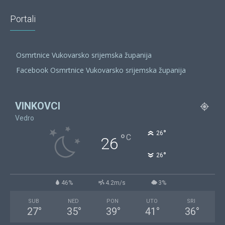
Portali
Osmrtnice Vukovarsko srijemska županija
Facebook Osmrtnice Vukovarsko srijemska županija
VINKOVCI
Vedro
°
26
°
C
26
°
26
46%
4.2m/s
3%
SUB
NED
PON
UTO
SRI
27
°
35
°
39
°
41
°
36
°