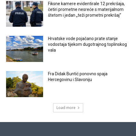
Fiksne kamere evidentirale 12 prekršaja,
četiri prometne nesreće s materijalnom
štetom i jedan „teži prometni prekršaj“
Hrvatske vode pojačano prate stanje
vodostaja tijekom dugotrajnog toplinskog
vala
Fra Didak Buntić ponovno spaja
Hercegovinu i Slavoniju
Load more