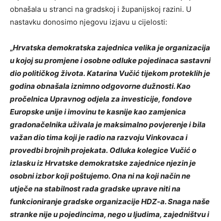
obnašala u stranci na gradskoj i županijskoj razini. U
nastavku donosimo njegovu izjavu u cijelosti:
„
Hrvatska demokratska zajednica velika je organizacija
u kojoj su promjene i osobne odluke pojedinaca sastavni
dio političkog života.
Katarina Vučić tijekom proteklih je
godina obnašala iznimno odgovorne dužnosti. Kao
pročelnica Upravnog odjela za investicije, fondove
Europske unije i imovinu te kasnije kao zamjenica
gradonačelnika uživala je maksimalno povjerenje i bila
važan dio tima koji je radio na razvoju Vinkovaca i
provedbi brojnih projekata.
Odluka kolegice Vučić o
izlasku iz Hrvatske demokratske zajednice njezin je
osobni izbor koji poštujemo. Ona ni na koji način ne
utječe na stabilnost rada gradske uprave niti na
funkcioniranje gradske organizacije HDZ-a. Snaga naše
stranke nije u pojedincima, nego u ljudima, zajedništvu i