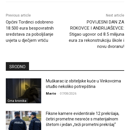
Previous article
Next article
Općini Tordinci odobreno
POVIJESNI DAN ZA
18.500 eura bespovratnih
ROKOVCE I ANDRIJAŠEVCE:
sredstava za poboljšanje
Stigao ugovor od 8.5 milijuna
uvjeta u dječjem vrtiću
eura za rekonstrukciju škole i
novu dvoranu!
SRODNO
Muškarac iz obiteljske kuće u Vinkovcima
otuđio nekoliko potrepština
Mario
-
07/08/2026
Crna kronika
Fiksne kamere evidentirale 12 prekršaja,
četiri prometne nesreće s materijalnom
štetom i jedan „teži prometni prekršaj“