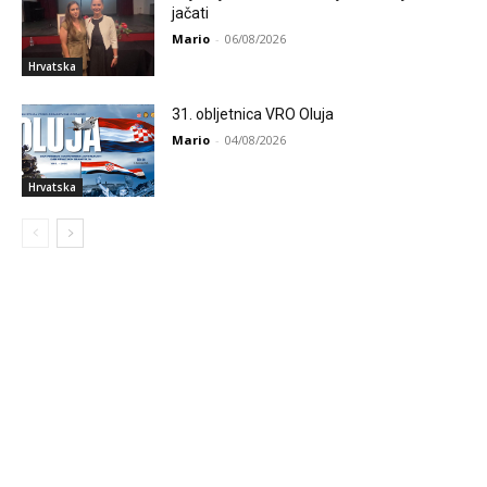
jačati
Mario
-
06/08/2026
Hrvatska
31. obljetnica VRO Oluja
Mario
-
04/08/2026
Hrvatska