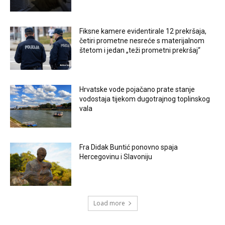
Fiksne kamere evidentirale 12 prekršaja,
četiri prometne nesreće s materijalnom
štetom i jedan „teži prometni prekršaj“
Hrvatske vode pojačano prate stanje
vodostaja tijekom dugotrajnog toplinskog
vala
Fra Didak Buntić ponovno spaja
Hercegovinu i Slavoniju
Load more