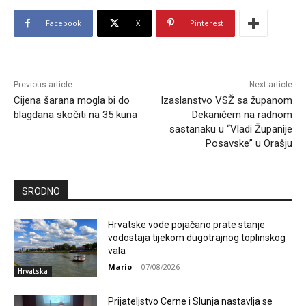
Facebook
X
Pinterest
Previous article
Next article
Cijena šarana mogla bi do
Izaslanstvo VSŽ sa županom
blagdana skočiti na 35 kuna
Dekanićem na radnom
sastanaku u “Vladi Županije
Posavske” u Orašju
SRODNO
Hrvatske vode pojačano prate stanje
vodostaja tijekom dugotrajnog toplinskog
vala
Mario
-
07/08/2026
Hrvatska
Prijateljstvo Cerne i Slunja nastavlja se