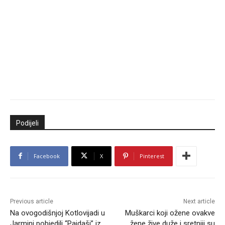
Podijeli
Facebook
X
Pinterest
Previous article
Next article
Na ovogodišnjoj Kotlovijadi u
Muškarci koji ožene ovakve
Jarmini pobjedili “Pajdaši” iz
žene žive duže i sretniji su