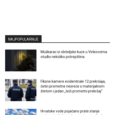
NAJPOPULARNIJE
Muškarac iz obiteljske kuće u Vinkovcima
otuđio nekoliko potrepština
Fiksne kamere evidentirale 12 prekršaja,
četiri prometne nesreće s materijalnom
štetom i jedan „teži prometni prekršaj“
Hrvatske vode pojačano prate stanje