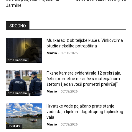
Jarmine
SRODNO
Muškarac iz obiteljske kuće u Vinkovcima
otuđio nekoliko potrepština
Mario
-
07/08/2026
Crna kronika
Fiksne kamere evidentirale 12 prekršaja,
četiri prometne nesreće s materijalnom
štetom i jedan „teži prometni prekršaj“
Mario
-
07/08/2026
Crna kronika
Hrvatske vode pojačano prate stanje
vodostaja tijekom dugotrajnog toplinskog
vala
Mario
-
07/08/2026
Hrvatska