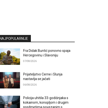
NAJPOPULARNIJE
Fra Didak Buntić ponovno spaja
Hercegovinu i Slavoniju
07/08/2026
Prijateljstvo Cerne i Slunja
nastavlja se jačati
06/08/2026
Policija uhitila 33-godišnjaka s
kokainom, konopljom i drugim
predmetima povezanim s