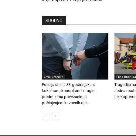
SRODNO
Crna kronika
Crna kronika
Policija uhitila 33-godišnjaka s
Tragedija n
kokainom, konopljom i drugim
Jedna osoba
predmetima povezanim s
helikoptero
počinjenjem kaznenih djela