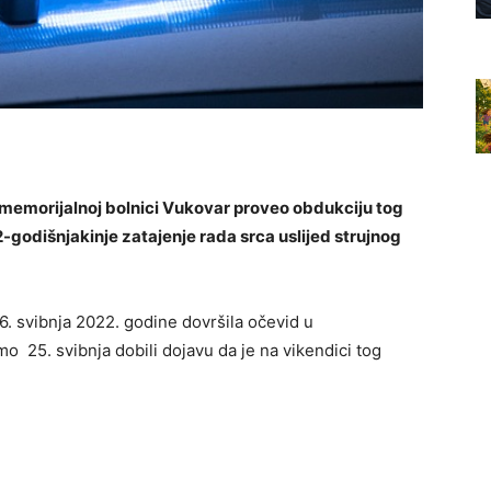
j memorijalnoj bolnici Vukovar proveo obdukciju tog
2-godišnjakinje zatajenje rada srca uslijed strujnog
6. svibnja 2022. godine dovršila očevid u
o 25. svibnja dobili dojavu da je na vikendici tog