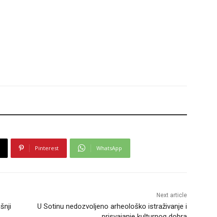
Pinterest
WhatsApp
Next article
šnji
U Sotinu nedozvoljeno arheološko istraživanje i
prisvajanje kulturnog dobra