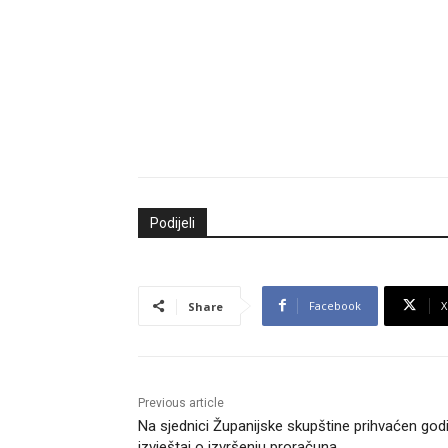
Podijeli
Facebook
X
Share
Previous article
Na sjednici Županijske skupštine prihvaćen godi
izvještaj o izvršenju proračuna