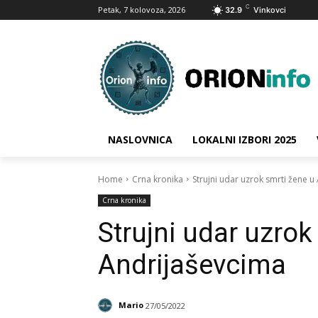
C
Petak, 7 kolovoza, 2026
32.9
Vinkovci
NASLOVNICA
LOKALNI IZBORI 2025
Home
Crna kronika
Strujni udar uzrok smrti žene u
Crna kronika
Strujni udar uzrok
Andrijaševcima
Mario
27/05/2022