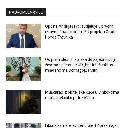
NAJPOPULARNIJE
Općina Andrijaševci sudjeluje u prvom
izravno financiranom EU projektu Grada
Novog Travnika
Od prvih plesnih koraka do zajedničkog
životnog plesa – KUD „Kristal“ čestitao
mladencima Domagoju i Mirni
Muškarac iz obiteljske kuće u Vinkovcima
otuđio nekoliko potrepština
Fiksne kamere evidentirale 12 prekršaja,