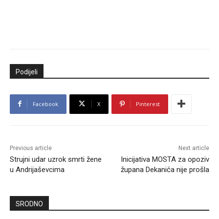
Podijeli
Facebook
X
Pinterest
Previous article
Next article
Strujni udar uzrok smrti žene
Inicijativa MOSTA za opoziv
u Andrijaševcima
župana Dekanića nije prošla
SRODNO