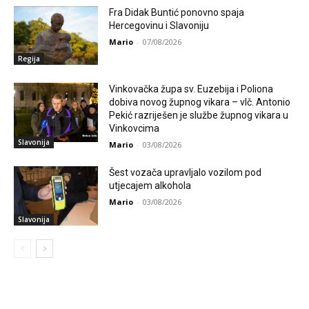
Fra Didak Buntić ponovno spaja
Hercegovinu i Slavoniju
Mario
-
07/08/2026
Regija
Vinkovačka župa sv. Euzebija i Poliona
dobiva novog župnog vikara – vlč. Antonio
Pekić razriješen je službe župnog vikara u
Vinkovcima
Slavonija
Mario
-
03/08/2026
Šest vozača upravljalo vozilom pod
utjecajem alkohola
Mario
-
03/08/2026
Slavonija