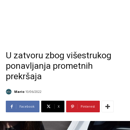
U zatvoru zbog višestrukog
ponavljanja prometnih
prekršaja
Mario
10/06/2022
Facebook
X
Pinterest