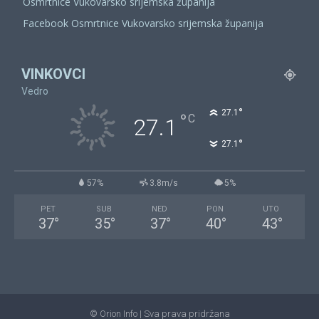
Osmrtnice Vukovarsko srijemska županija
Facebook Osmrtnice Vukovarsko srijemska županija
VINKOVCI
Vedro
°
27.1
°
C
27.1
°
27.1
57%
3.8m/s
5%
PET
SUB
NED
PON
UTO
37
°
35
°
37
°
40
°
43
°
© Orion Info | Sva prava pridržana