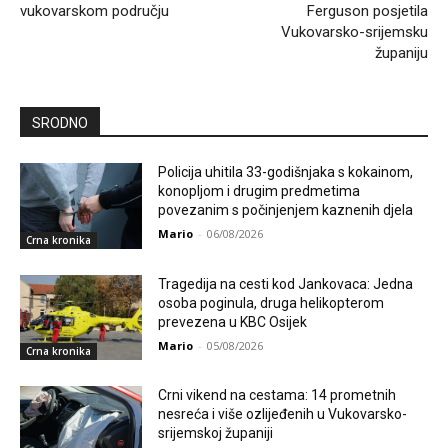
vukovarskom području
Ferguson posjetila
Vukovarsko-srijemsku
županiju
SRODNO
Policija uhitila 33-godišnjaka s kokainom,
konopljom i drugim predmetima
povezanim s počinjenjem kaznenih djela
Mario
-
06/08/2026
Crna kronika
Tragedija na cesti kod Jankovaca: Jedna
osoba poginula, druga helikopterom
prevezena u KBC Osijek
Mario
-
05/08/2026
Crna kronika
Crni vikend na cestama: 14 prometnih
nesreća i više ozlijeđenih u Vukovarsko-
srijemskoj županiji