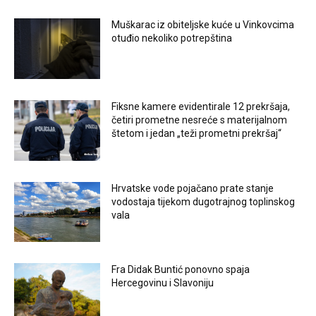
Muškarac iz obiteljske kuće u Vinkovcima
otuđio nekoliko potrepština
Fiksne kamere evidentirale 12 prekršaja,
četiri prometne nesreće s materijalnom
štetom i jedan „teži prometni prekršaj“
Hrvatske vode pojačano prate stanje
vodostaja tijekom dugotrajnog toplinskog
vala
Fra Didak Buntić ponovno spaja
Hercegovinu i Slavoniju