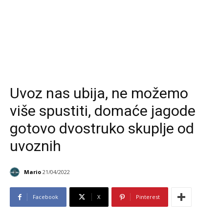
Uvoz nas ubija, ne možemo
više spustiti, domaće jagode
gotovo dvostruko skuplje od
uvoznih
Mario
21/04/2022
Facebook
X
Pinterest