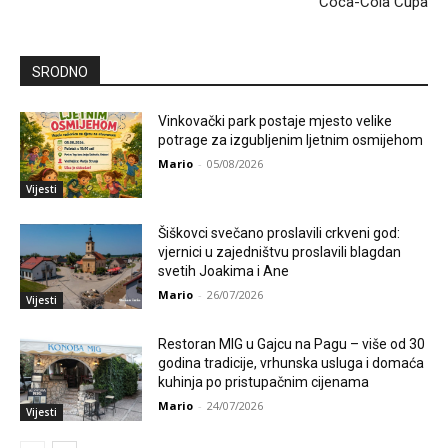
Coca-Cola Cupa
SRODNO
Vinkovački park postaje mjesto velike
potrage za izgubljenim ljetnim osmijehom
Mario
-
05/08/2026
Vijesti
Šiškovci svečano proslavili crkveni god:
vjernici u zajedništvu proslavili blagdan
svetih Joakima i Ane
Mario
-
26/07/2026
Vijesti
Restoran MIG u Gajcu na Pagu – više od 30
godina tradicije, vrhunska usluga i domaća
kuhinja po pristupačnim cijenama
Mario
-
24/07/2026
Vijesti