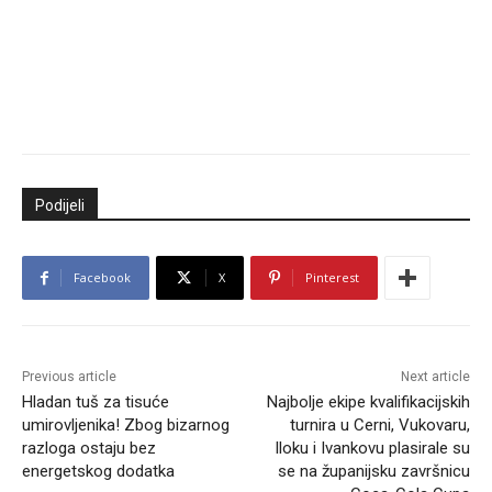
Podijeli
Facebook
X
Pinterest
Previous article
Next article
Hladan tuš za tisuće
Najbolje ekipe kvalifikacijskih
umirovljenika! Zbog bizarnog
turnira u Cerni, Vukovaru,
razloga ostaju bez
Iloku i Ivankovu plasirale su
energetskog dodatka
se na županijsku završnicu