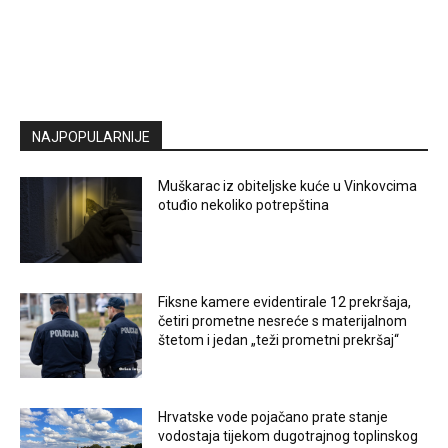
NAJPOPULARNIJE
Muškarac iz obiteljske kuće u Vinkovcima
otuđio nekoliko potrepština
Fiksne kamere evidentirale 12 prekršaja,
četiri prometne nesreće s materijalnom
štetom i jedan „teži prometni prekršaj“
Hrvatske vode pojačano prate stanje
vodostaja tijekom dugotrajnog toplinskog