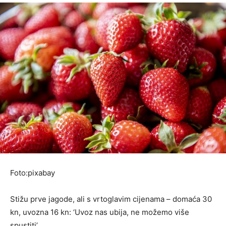
Foto:pixabay
Stižu prve jagode, ali s vrtoglavim cijenama – domaća 30
kn, uvozna 16 kn: ‘Uvoz nas ubija, ne možemo više
spustiti’