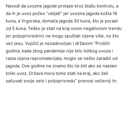
Navodi da uvozne jagode prolaze kroz blažu kontrolu, a
da ih je uvoz počeo “ubijati” jer uvozna jagoda košta 16
kuna, a Vrgorska, domaća jagoda 30 kuna, što je porast
od 5 kuna. Teško je stati na kraj ovom negativnom trendu
jer poljoprivrednici ne mogu spuštati cijene više, no što
već jesu. Vujičić je nezadovoljan i državom “Prošlih
godina, kada zbog pandemije nije bilo tolikog uvoza i
rasta cijena repromaterijala, moglo se nešto zaraditi od
jagoda. Ove godine ne znamo što će biti ako se nastavi
toliki uvoz. Država mora tome stati na kraj, ako želi
sačuvati svoje selo i poljoprivredu” prenosi večernji hr.