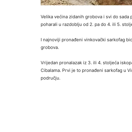
Velika većina zidanih grobova i svi do sada 
poharali u razdoblju od 2. pa do 4. ili 5. stol
I najnoviji pronađeni vinkovački sarkofag bio
grobova.
Vrijedan pronalazak iz 3. ili 4. stoljeća isk
Cibalama. Prvi je to pronađeni sarkofag u V
području.