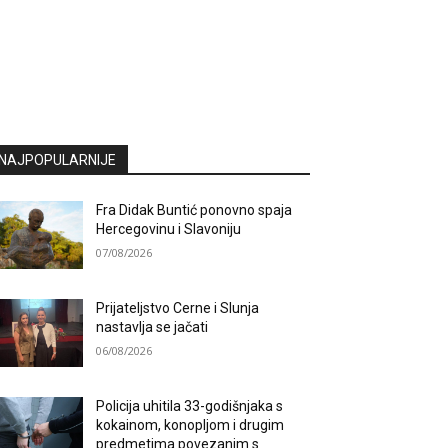
NAJPOPULARNIJE
Fra Didak Buntić ponovno spaja
Hercegovinu i Slavoniju
07/08/2026
Prijateljstvo Cerne i Slunja
nastavlja se jačati
06/08/2026
Policija uhitila 33-godišnjaka s
kokainom, konopljom i drugim
predmetima povezanim s