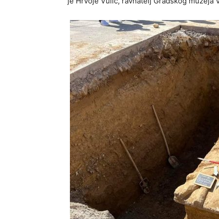
je Hrvoje Vulić, ravnatelj Gradskog muzeja 