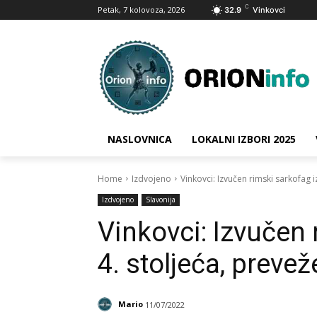
C
Petak, 7 kolovoza, 2026
32.9
Vinkovci
NASLOVNICA
LOKALNI IZBORI 2025
Home
Izdvojeno
Vinkovci: Izvučen rimski sarkofag iz 
Izdvojeno
Slavonija
Vinkovci: Izvučen r
4. stoljeća, preve
Mario
11/07/2022