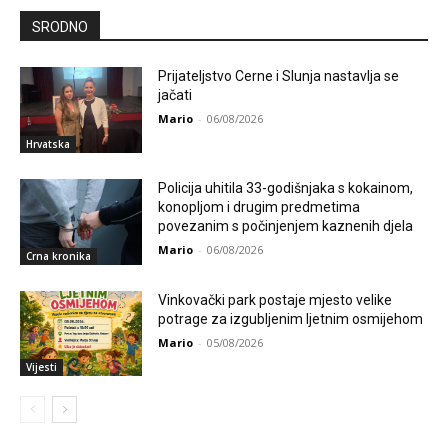
SRODNO
Prijateljstvo Cerne i Slunja nastavlja se
jačati
Mario
-
06/08/2026
Hrvatska
Policija uhitila 33-godišnjaka s kokainom,
konopljom i drugim predmetima
povezanim s počinjenjem kaznenih djela
Mario
-
06/08/2026
Crna kronika
Vinkovački park postaje mjesto velike
potrage za izgubljenim ljetnim osmijehom
Mario
-
05/08/2026
Vijesti