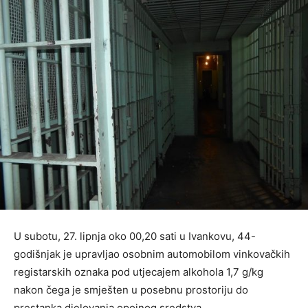
U subotu, 27. lipnja oko 00,20 sati u Ivankovu, 44-
godišnjak je upravljao osobnim automobilom vinkovačkih
registarskih oznaka pod utjecajem alkohola 1,7 g/kg
nakon čega je smješten u posebnu prostoriju do
prestanka djelovanja opojnog sredstva.